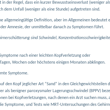
 in der Regel, dass ein kurzer Bewusstseinsverlust (weniger al
h dem Unfall (weniger als eine Stunde) aufgetreten sind.
ine allgemeingültige Definition, aber im Allgemeinen bedeutet 
oder Amnesie, der unmittelbar danach zu Symptomen führt.
irnerschütterung sind Schwindel, Konzentrationsschwierigkeit
 Symptome nach einer leichten Kopfverletzung oder
n Tagen, Wochen oder höchstens einigen Monaten abklingen.
immte Symptome.
auf den Kopf jeglicher Art “Sand” in den Gleichgewichtsteilen 
der als benigner paroxysmaler Lagerungsschwindel (BPPV) bez
onen bei Kopfverletzungen, nach denen ein Arzt suchen muss, a
r die Symptome, und Tests wie MRT-Untersuchungen des Gehirns