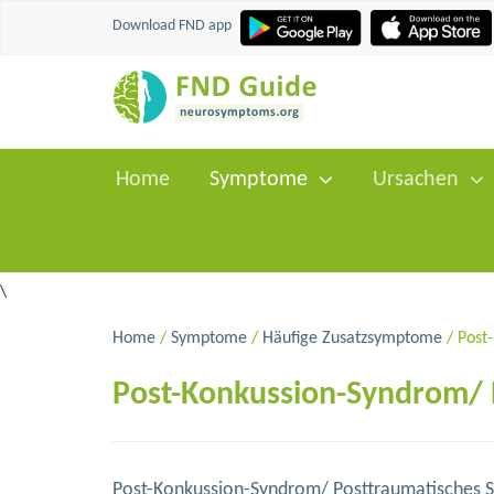
Download FND app
Home
Symptome
Ursachen
\
Home
/
Symptome
/
Häufige Zusatzsymptome
/ Post
Post-Konkussion-Syndrom/ 
Post-Konkussion-Syndrom/ Posttraumatisches Sy