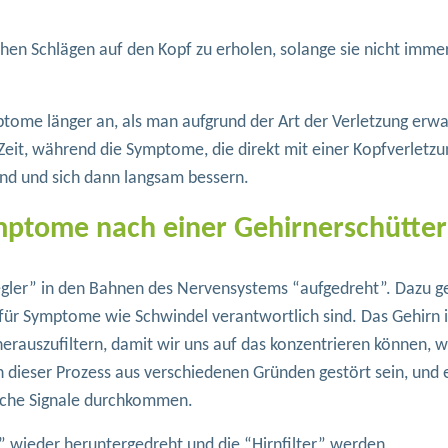
lchen Schlägen auf den Kopf zu erholen, solange sie nicht imme
ome länger an, als man aufgrund der Art der Verletzung erw
Zeit, während die Symptome, die direkt mit einer Kopfverletzu
d und sich dann langsam bessern.
ymptome nach einer Gehirnerschütte
egler” in den Bahnen des Nervensystems “aufgedreht”. Dazu 
ür Symptome wie Schwindel verantwortlich sind. Das Gehirn i
erauszufiltern, damit wir uns auf das konzentrieren können, w
 dieser Prozess aus verschiedenen Gründen gestört sein, und 
ische Signale durchkommen.
 wieder heruntergedreht und die “Hirnfilter” werden