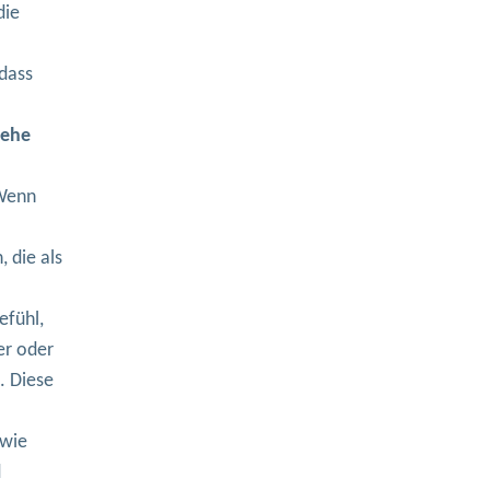
die
dass
iehe
 Wenn
 die als
efühl,
er oder
. Diese
 wie
d