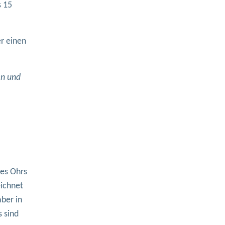
s 15
er einen
en und
des Ohrs
eichnet
ber in
 sind