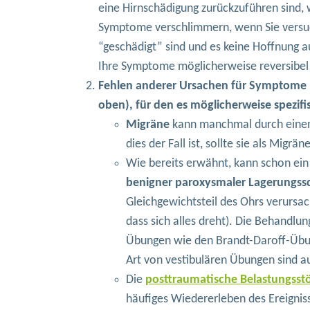
eine Hirnschädigung zurückzuführen sind, 
Symptome verschlimmern, wenn Sie versuch
“geschädigt” sind und es keine Hoffnung 
Ihre Symptome möglicherweise reversibel si
Fehlen anderer Ursachen für Symptome na
oben), für den es möglicherweise spezif
Migräne
kann manchmal durch einen
dies der Fall ist, sollte sie als Migr
Wie bereits erwähnt, kann schon ein 
benigner paroxysmaler Lagerungss
Gleichgewichtsteil des Ohrs verursa
dass sich alles dreht). Die Behand
Übungen wie den Brandt-Daroff-Übung
Art von vestibulären Übungen sind a
Die
posttraumatische Belastungsst
häufiges Wiedererleben des Ereigni