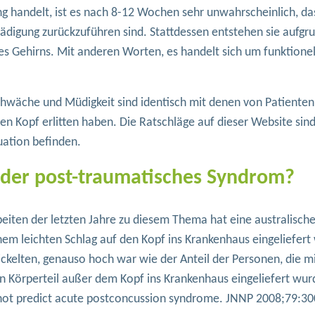
ng handelt, ist es nach 8-12 Wochen sehr unwahrscheinlich, da
digung zurückzuführen sind. Stattdessen entstehen sie aufgru
 Gehirns. Mit anderen Worten, es handelt sich um funktionel
wäche und Müdigkeit sind identisch mit denen von Patienten
den Kopf erlitten haben. Die Ratschläge auf dieser Website sind
tuation befinden.
der post-traumatisches Syndrom?
eiten der letzten Jahre zu diesem Thema hat eine australisch
einem leichten Schlag auf den Kopf ins Krankenhaus eingeliefer
kelten, genauso hoch war wie der Anteil der Personen, die m
n Körperteil außer dem Kopf ins Krankenhaus eingeliefert wur
s not predict acute postconcussion syndrome. JNNP 2008;79:30