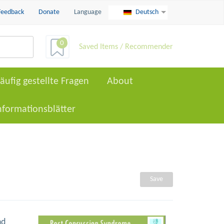
Feedback
Donate
Language
Deutsch
0
Saved Items / Recommender
äufig gestellte Fragen
About
nformationsblätter
Save
nd