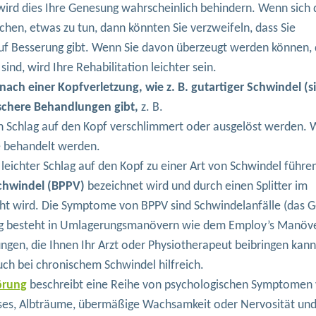
wird dies Ihre Genesung wahrscheinlich behindern. Wenn sich 
en, etwas zu tun, dann könnten Sie verzweifeln, dass Sie
auf Besserung gibt. Wenn Sie davon überzeugt werden können, 
nd, wird Ihre Rehabilitation leichter sein.
ch einer Kopfverletzung, wie z. B. gutartiger Schwindel (s
ischere Behandlungen gibt,
z. B.
 Schlag auf den Kopf verschlimmert oder ausgelöst werden.
äne behandelt werden.
leichter Schlag auf den Kopf zu einer Art von Schwindel führen,
chwindel (BPPV)
bezeichnet wird und durch einen Splitter im
cht wird. Die Symptome von BPPV sind Schwindelanfälle (das G
lung besteht in Umlagerungsmanövern wie dem Employ’s Manöv
en, die Ihnen Ihr Arzt oder Physiotherapeut beibringen kann
uch bei chronischem Schwindel hilfreich.
örung
beschreibt eine Reihe von psychologischen Symptomen
sses, Albträume, übermäßige Wachsamkeit oder Nervosität un