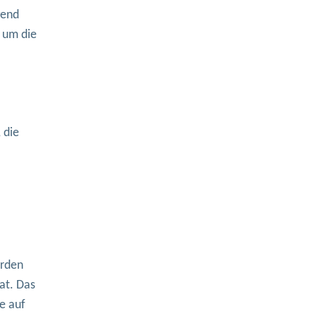
gend
– um die
 die
urden
at. Das
e auf