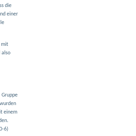
ss die
nd einer
le
 mit
 also
e Gruppe
t wurden
it einem
den.
0-6)