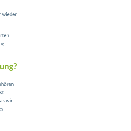
r wieder
arten
ng
rung?
gehören
st
as wir
es