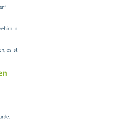
er”
ehirn in
n, es ist
en
urde.