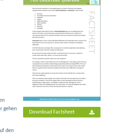
ten
er gehen
Download Factsheet
auf den