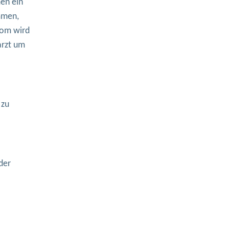
en ein
mmen,
tom wird
arzt um
 zu
der