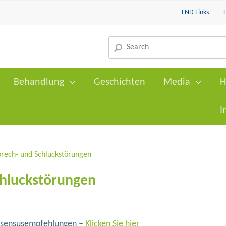
FND Links
Behandlung
Geschichten
Media
H
I
prech- und Schluckstörungen
chluckstörungen
onsensusempfehlungen –
Klicken Sie hier