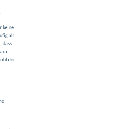
”
r keine
ufig als
, dass
 von
wohl der
ne