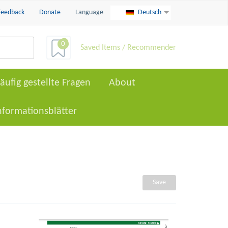
Feedback
Donate
Language
Deutsch
0
Saved Items / Recommender
äufig gestellte Fragen
About
nformationsblätter
Save