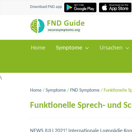
Download FND app
Home
Symptome
Ursachen
\
Home
/
Symptome
/
FND Symptome
/ Funktionelle S
Funktionelle Sprech- und S
NEWS JULI 2021! Internationale Logopädie K