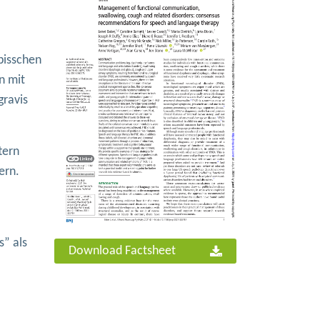
bisschen
n mit
gravis
tern
ern.
s” als
Download Factsheet