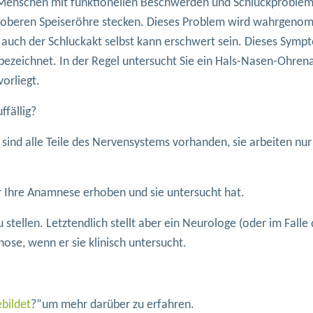
 Menschen mit funktionellen Beschwerden und Schluckproblem
er oberen Speiseröhre stecken. Dieses Problem wird wahrgeno
r auch der Schluckakt selbst kann erschwert sein. Dieses Symp
 bezeichnet. In der Regel untersucht Sie ein Hals-Nasen-Ohren
orliegt.
fällig?
sind alle Teile des Nervensystems vorhanden, sie arbeiten nur
er Ihre Anamnese erhoben und sie untersucht hat.
stellen. Letztendlich stellt aber ein Neurologe (oder im Falle 
ose, wenn er sie klinisch untersucht.
ebildet
?”um mehr darüber zu erfahren.