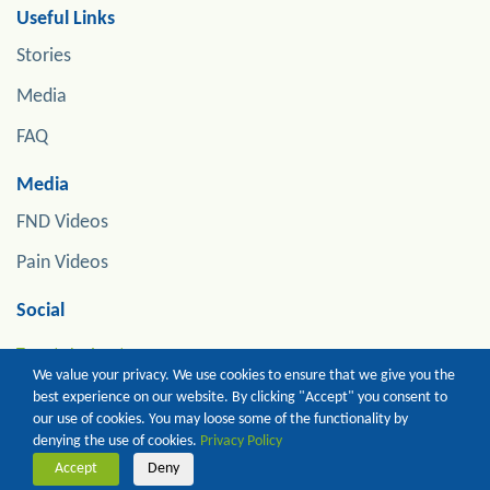
Useful Links
Stories
Media
FAQ
Media
FND Videos
Pain Videos
Social
Tweets by jonstoneneuro
We value your privacy. We use cookies to ensure that we give you the
best experience on our website. By clicking "Accept" you consent to
our use of cookies. You may loose some of the functionality by
Copyright of Prof Jon Stone. All Rights Reserved
denying the use of cookies.
Privacy Policy
Accept
Deny
Terms of Use