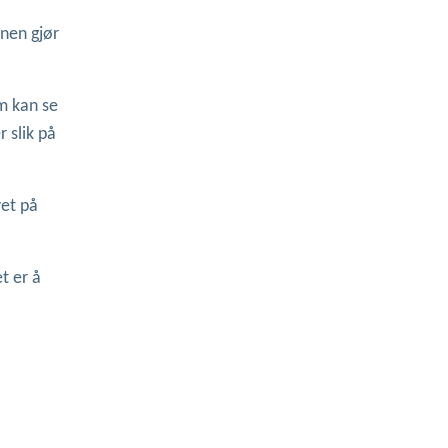
rnen gjør
m kan se
 slik på
vet på
t er å