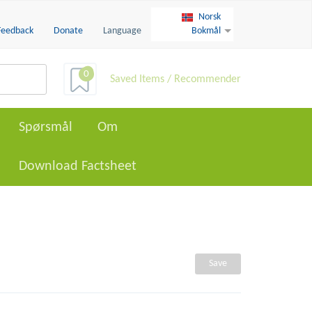
Norsk
Feedback
Donate
Language
Bokmål
0
Saved Items / Recommender
Spørsmål
Om
Download Factsheet
Save