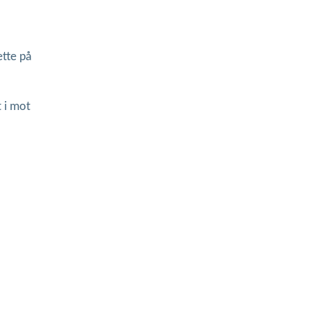
ette på
 i mot