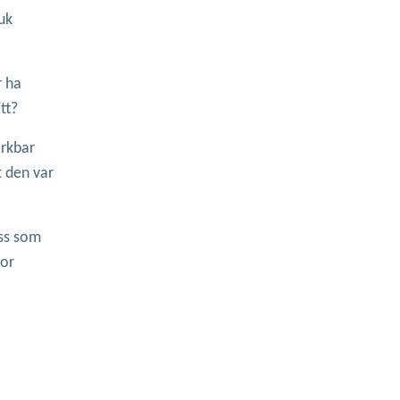
ruk
r ha
tt?
erkbar
t den var
ess som
for