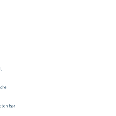
t,
ndre
eten bør