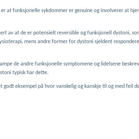
e er at funksjonelle sykdommer er genuine og involverer at hje
t av at de er potensielt reversible og funksjonell dystoni, so
fysioterapi, mens andre former for dystoni sjeldent responderer
vekrampe de andre funksjonelle symptomene og lidelsene beskre
toni typisk har dette.
et godt eksempel på hvor vanskelig og kanskje til og med feil de