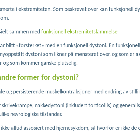
merte i ekstremiteten. Som beskrevet over kan funksjonell dy
rom.
esielt sammen med
funksjonell ekstremitetslammelse
blitt «forsterket» med en funksjonell dystoni. En funksjonell
nyoppstått dystoni som likner på mønsteret over, og som er as
r og som kommer ganske plutselig.
 andre former for dystoni?
le og persisterende muskelkontraksjoner med endring av stilli
skrivekrampe, nakkedystoni (inkludert torticollis) og generalis
ike nevrologiske tilstander.
ikke alltid assosiert med hjernesykdom, så hvorfor er ikke de 