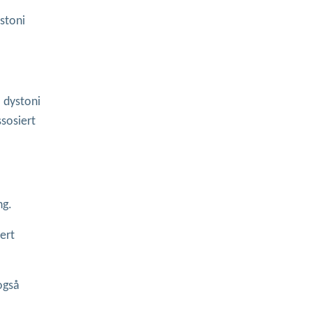
stoni
 dystoni
sosiert
ng.
ert
også