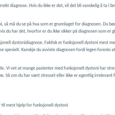
rrekt diagnose. Hvis du ikke er det, vil det bli vanskelig å ta i b
oni, så må du se på hva som er grunnlaget for diagnosen. Du bø
is du har det, hvorfor er du ikke sikker på diagnosen som er gi
sjonell dystonidiagnose. Faktisk er funksjonell dystoni mest m
oe spesielt. Kanskje du avviste diagnosen fordi legen foreslo a
elle. Vi vet at mange pasienter med funksjonell dystoni har str
 Så om du har vært stresset eller ikke er egentlig irrelevant 
r til mest hjelp for funksjonell dystoni