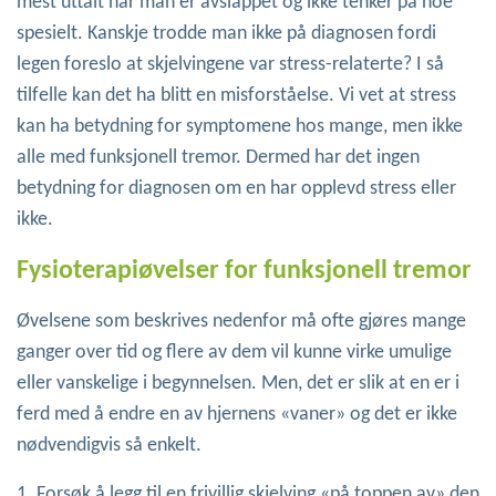
mest uttalt når man er avslappet og ikke tenker på noe
spesielt. Kanskje trodde man ikke på diagnosen fordi
legen foreslo at skjelvingene var stress-relaterte? I så
tilfelle kan det ha blitt en misforståelse. Vi vet at stress
kan ha betydning for symptomene hos mange, men ikke
alle med funksjonell tremor. Dermed har det ingen
betydning for diagnosen om en har opplevd stress eller
ikke.
Fysioterapiøvelser for funksjonell tremor
Øvelsene som beskrives nedenfor må ofte gjøres mange
ganger over tid og flere av dem vil kunne virke umulige
eller vanskelige i begynnelsen. Men, det er slik at en er i
ferd med å endre en av hjernens «vaner» og det er ikke
nødvendigvis så enkelt.
1. Forsøk å legg til en frivillig skjelving «på toppen av» den